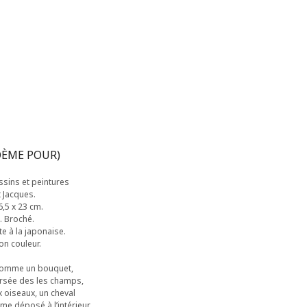
OÈME POUR)
ssins et peintures
 Jacques.
,5 x 23 cm.
. Broché.
te à la japonaise.
n couleur.
 comme un bouquet,
ersée des les champs,
 oiseaux, un cheval
me déposé à l’intérieur.