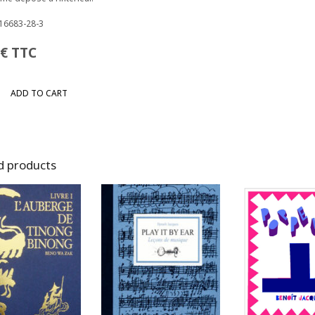
916683-28-3
€
TTC
ADD TO CART
y
d products