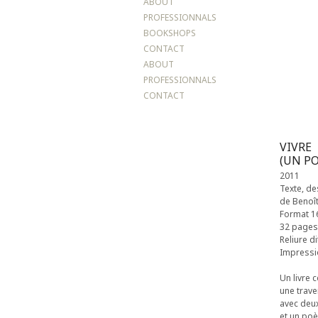
ABOUT
PROFESSIONNALS
BOOKSHOPS
CONTACT
ABOUT
PROFESSIONNALS
CONTACT
VIVRE
(UN P
2011
Texte, de
de Benoît
Format 16
32 pages
Reliure di
Impressio
Un livre
une trav
avec deux
et un poè