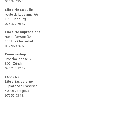
026 347 35 35
Librairie La Bulle
route de Lausanne, 66
1700 Fribourg
026 322 66 47
Librairie impressions
rue du Versoix 3A
2302 La Chaux-de-Fond
032 969 26 66
Comics-shop
Froschaugasse, 7
8001 Zürich
044 253 22 22
ESPAGNE
Librerias calamo
5, plaza San Francisco
50006 Zaragoza
976 55 73 18