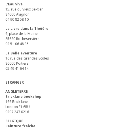
L’Eau vive
15, rue du Vieux Sextier
84000 Avignon
04 90 82 58 10
Le Livre dans la Théière
6, place de la Mairie
85620 Rocheservière
02 51 06 48 35
La Belle aventure
16 rue des Grandes Ecoles
86000 Poitiers
05 49 41 64 14
ETRANGER
ANGLETERRE
Bricklane bookshop
166 Brick lane
London E1 6RU
0207 247 0216
BELGIQUE
Peinture fraîche