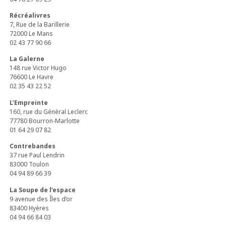
Récréalivres
7, Rue de la Barillerie
72000 Le Mans
02 43 77 90 66
La Galerne
148 rue Victor Hugo
76600 Le Havre
02 35 43 22 52
L’Empreinte
160, rue du Général Leclerc
77780 Bourron-Marlotte
01 64 29 07 82
Contrebandes
37 rue Paul Lendrin
83000 Toulon
04 94 89 66 39
La Soupe de l’espace
9 avenue des Îles d’or
83400 Hyères
04 94 66 84 03