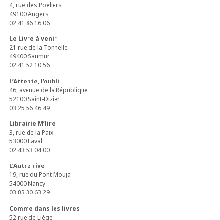
4, rue des Poëliers
49100 Angers
02 41 86 16 06
Le Livre à venir
21 rue de la Tonnelle
49400 Saumur
02 41 52 10 56
L’Attente, l’oubli
46, avenue de la République
52100 Saint-Dizier
03 25 56 46 49
Librairie M’lire
3, rue de la Paix
53000 Laval
02 43 53 04 00
L’Autre rive
19, rue du Pont Mouja
54000 Nancy
03 83 30 63 29
Comme dans les livres
52 rue de Liège