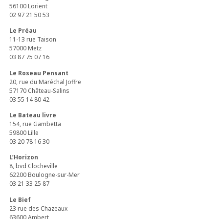
56100 Lorient
02 97 21 50 53
Le Préau
11-13 rue Taison
57000 Metz
03 87 75 07 16
Le Roseau Pensant
20, rue du Maréchal Joffre
57170 Château-Salins
03 55 14 80 42
Le Bateau livre
154, rue Gambetta
59800 Lille
03 20 78 16 30
L’Horizon
8, bvd Clocheville
62200 Boulogne-sur-Mer
03 21 33 25 87
Le Bief
23 rue des Chazeaux
63600 Ambert