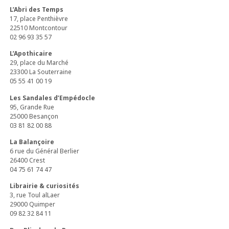
L’Abri des Temps
17, place Penthièvre
22510 Montcontour
02 96 93 35 57
L’Apothicaire
29, place du Marché
23300 La Souterraine
05 55 41 00 19
Les Sandales d’Empédocle
95, Grande Rue
25000 Besançon
03 81 82 00 88
La Balançoire
6 rue du Général Berlier
26400 Crest
04 75 61 74 47
Librairie & curiosités
3, rue Toul alLaer
29000 Quimper
09 82 32 84 11