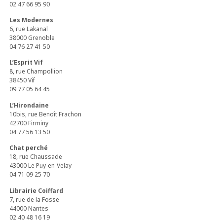
02 47 66 95 90
Les Modernes
6, rue Lakanal
38000 Grenoble
04 76 27 41 50
L’Esprit Vif
8, rue Champollion
38450 Vif
09 77 05 64 45
L’Hirondaine
10bis, rue Benoît Frachon
42700 Firminy
04 77 56 13 50
Chat perché
18, rue Chaussade
43000 Le Puy-en-Velay
04 71 09 25 70
Librairie Coiffard
7, rue de la Fosse
44000 Nantes
02 40 48 16 19