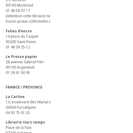
93100 Montreuil
01 48 58 07 17
(Attention cette librairie ne
fourni qu’aux collectivités.)
Folies d’encre
14 place du Caquet
93200 Saint-Denis
01 48 09 25 12
Le Presse papier
28 avenue Gabriel Péri
95100 Argenteuil
01 39 61 93 95
FRANCE / PROVINCE
La Carline
13, boulevard des Martyrs
04300 Forcalquier
04 92 75 01 25
Librairie tiers temps
Place de la Paix
07200 Aubenas