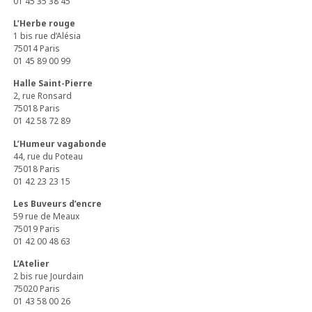
01 45 35 38 45
L’Herbe rouge
1 bis rue d’Alésia
75014 Paris
01 45 89 00 99
Halle Saint-Pierre
2, rue Ronsard
75018 Paris
01 42 58 72 89
L’Humeur vagabonde
44, rue du Poteau
75018 Paris
01 42 23 23 15
Les Buveurs d’encre
59 rue de Meaux
75019 Paris
01 42 00 48 63
L’Atelier
2 bis rue Jourdain
75020 Paris
01 43 58 00 26