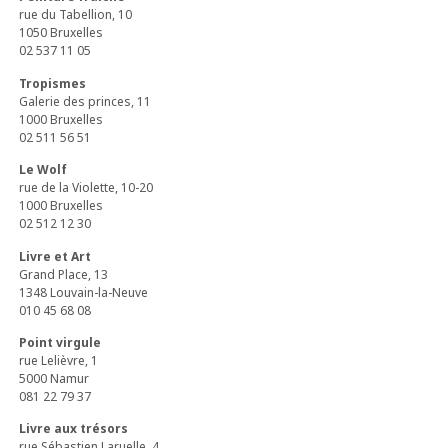
rue du Tabellion, 10
1050 Bruxelles
02 537 11 05
Tropismes
Galerie des princes, 11
1000 Bruxelles
02 511 56 51
Le Wolf
rue de la Violette, 10-20
1000 Bruxelles
02 512 12 30
Livre et Art
Grand Place, 13
1348 Louvain-la-Neuve
010 45 68 08
Point virgule
rue Lelièvre, 1
5000 Namur
081 22 79 37
Livre aux trésors
rue Sébastien Laruelle, 4