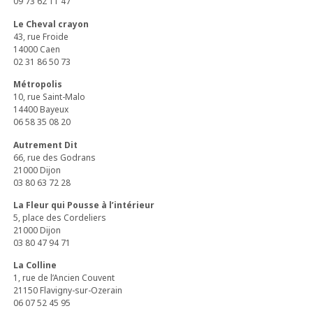
09 73 62 11 47
Le Cheval crayon
43, rue Froide
14000 Caen
02 31 86 50 73
Métropolis
10, rue Saint-Malo
14400 Bayeux
06 58 35 08 20
Autrement Dit
66, rue des Godrans
21000 Dijon
03 80 63 72 28
La Fleur qui Pousse à l’intérieur
5, place des Cordeliers
21000 Dijon
03 80 47 94 71
La Colline
1, rue de l’Ancien Couvent
21150 Flavigny-sur-Ozerain
06 07 52 45 95