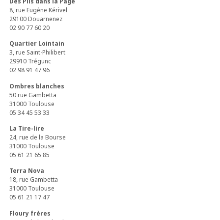
Des Plis dans la Page
8, rue Eugène Kérivel
29100 Douarnenez
02 90 77 60 20
Quartier Lointain
3, rue Saint-Philibert
29910 Trégunc
02 98 91 47 96
Ombres blanches
50 rue Gambetta
31000 Toulouse
05 34 45 53 33
La Tire-lire
24, rue de la Bourse
31000 Toulouse
05 61 21 65 85
Terra Nova
18, rue Gambetta
31000 Toulouse
05 61 21 17 47
Floury frères