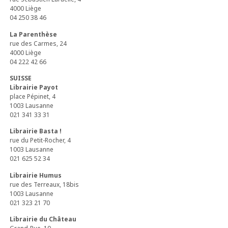
4000 Liège
04 250 38 46
La Parenthèse
rue des Carmes, 24
4000 Liège
04 222 42 66
SUISSE
Librairie Payot
place Pépinet, 4
1003 Lausanne
021 341 33 31
Librairie Basta !
rue du Petit-Rocher, 4
1003 Lausanne
021 625 52 34
Librairie Humus
rue des Terreaux, 18bis
1003 Lausanne
021 323 21 70
Librairie du Château