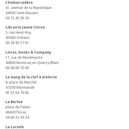
L’Embarcadère
41, avenue de la République
44600 Saint-Nazaire
09 72 45 05 30
Librairie
Jaune Citron
5, rue Henri Roy
45000 Orléans
06 28 95 57 81
Livres, books & Company
11, rue de Montmartre
46800 Montcuq-en-Quercy-Blanc
06 08 60 70 95
Le Gang de la clef à molette
6, place du Marché
47200 Marmande
05 53 64 76 85
La Berlue
place du Palais
48400 Florac
04 66 32 39 24
La Luciole