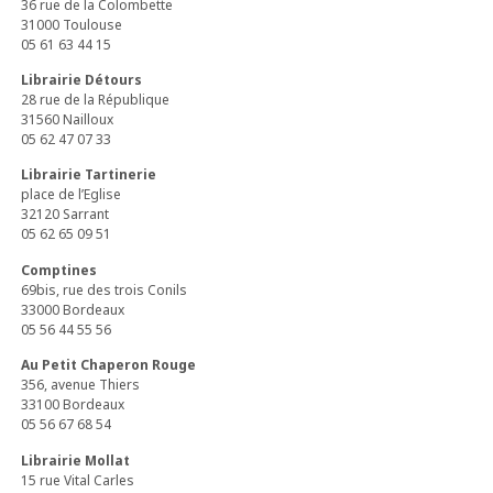
36 rue de la Colombette
31000 Toulouse
05 61 63 44 15
Librairie Détours
28 rue de la République
31560 Nailloux
05 62 47 07 33
Librairie Tartinerie
place de l’Eglise
32120 Sarrant
05 62 65 09 51
Comptines
69bis, rue des trois Conils
33000 Bordeaux
05 56 44 55 56
Au Petit Chaperon Rouge
356, avenue Thiers
33100 Bordeaux
05 56 67 68 54
Librairie Mollat
15 rue Vital Carles