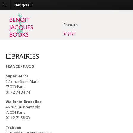
Navigation
Français
English
LIBRAIRIES
FRANCE / PARIS
Super Héros
175, rue Saint-Martin
75003 Paris
01 42 74 34 74
Wallonie-Bruxelles
46 rue Quincampoix
75004 Paris
01 42 71 58 03
Tschann
125, bvd du Montparnasse