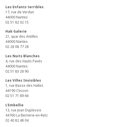
Les Enfants terribles
17, rue de Verdun
44000 Nantes
02 51 82 02 15
Hab Galerie
21, quai des Antilles
44000 Nantes
02 28 08 77 28
Les Nuits Blanches
4, rue des Hauts Pavés
44000 Nantes
02 51 83 28 90
Les Villes Invisibles
1, rue Basse des Halles
44190 Clisson
02 51 71 89 66
L’Embellie
13, rue Jean Duplessis
44760 La Bernerie-en-Retz
02 40 82 48 04