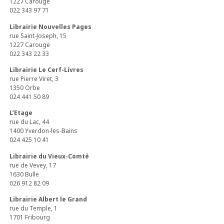
1227 Carouge
022 343 97 71
Librairie Nouvelles Pages
rue Saint-Joseph, 15
1227 Carouge
022 343 22 33
Librairie Le Cerf-Livres
rue Pierre Viret, 3
1350 Orbe
024 441 50 89
L’Etage
rue du Lac, 44
1400 Yverdon-les-Bains
024 425 10 41
Librairie du Vieux-Comté
rue de Vevey, 17
1630 Bulle
026 912 82 09
Librairie Albert le Grand
rue du Temple, 1
1701 Fribourg