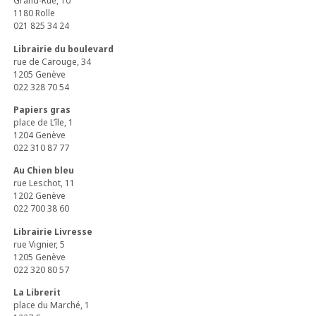
Grand-Rue, 10
1180 Rolle
021 825 34 24
Librairie du boulevard
rue de Carouge, 34
1205 Genève
022 328 70 54
Papiers gras
place de L’île, 1
1204 Genève
022 310 87 77
Au Chien bleu
rue Leschot, 11
1202 Genève
022 700 38 60
Librairie Livresse
rue Vignier, 5
1205 Genève
022 320 80 57
La Librerit
place du Marché, 1