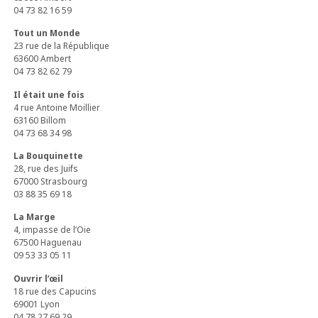
04 73 82 16 59
Tout un Monde
23 rue de la République
63600 Ambert
04 73 82 62 79
Il était une fois
4 rue Antoine Moillier
63160 Billom
04 73 68 34 98
La Bouquinette
28, rue des Juifs
67000 Strasbourg
03 88 35 69 18
La Marge
4, impasse de l’Oie
67500 Haguenau
09 53 33 05 11
Ouvrir l’œil
18 rue des Capucins
69001 Lyon
04 78 27 69 29