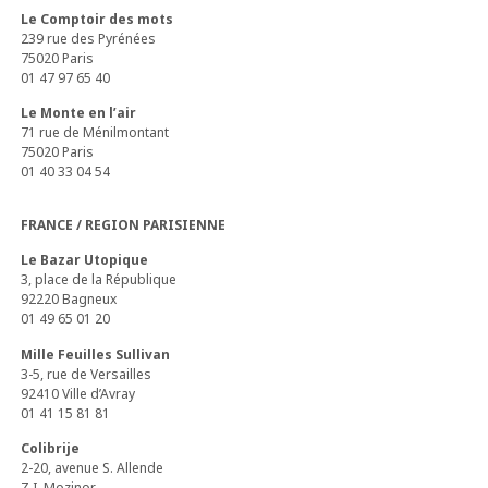
Le Comptoir des mots
239 rue des Pyrénées
75020 Paris
01 47 97 65 40
Le Monte en l’air
71 rue de Ménilmontant
75020 Paris
01 40 33 04 54
FRANCE / REGION PARISIENNE
Le Bazar Utopique
3, place de la République
92220 Bagneux
01 49 65 01 20
Mille Feuilles Sullivan
3-5, rue de Versailles
92410 Ville d’Avray
01 41 15 81 81
Colibrije
2-20, avenue S. Allende
Z.I. Mozinor