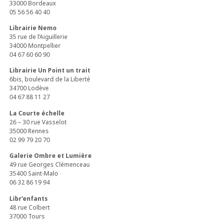
33000 Bordeaux
05 56 56 40 40
Librairie Nemo
35 rue de l’Aiguillerie
34000 Montpellier
04 67 60 60 90
Librairie Un Point un trait
6bis, boulevard de la Liberté
34700 Lodève
04 67 88 11 27
La Courte échelle
26 – 30 rue Vasselot
35000 Rennes
02 99 79 20 70
Galerie Ombre et Lumière
49 rue Georges Clémenceau
35400 Saint-Malo
06 32 86 19 94
Libr’enfants
48 rue Colbert
37000 Tours